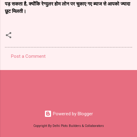
पड़ सकता है, क्योंकि रेग्युलर होम लोन पर चुकाए गए ब्याज से आपको ज्यादा
छूट मिलती।
Post a Comment
C
o
m
m
e
n
t
Powered by Blogger
s
Copyright By Delhi Plots Builders & Collaborators