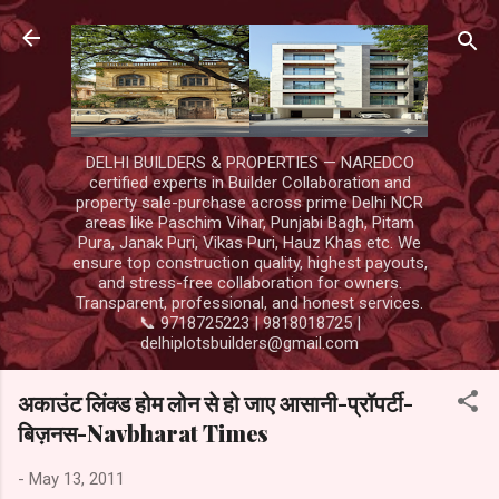
Skip to main content
DELHI BUILDERS & PROPERTIES — NAREDCO
certified experts in Builder Collaboration and
property sale-purchase across prime Delhi NCR
areas like Paschim Vihar, Punjabi Bagh, Pitam
Pura, Janak Puri, Vikas Puri, Hauz Khas etc. We
ensure top construction quality, highest payouts,
and stress-free collaboration for owners.
Transparent, professional, and honest services.
📞 9718725223 | 9818018725 |
delhiplotsbuilders@gmail.com
अकाउंट लिंक्ड होम लोन से हो जाए आसानी-प्रॉपर्टी-
बिज़नस-Navbharat Times
-
May 13, 2011