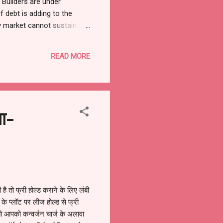
. Builders are under
 debt is adding to the
ty market cannot sustain the
rst crack can come from”
ntrols a big portion of
READ MORE
is festive season as a
या-
 तो फ्री होल्ड कराने के लिए लंबी
के प्लॉट पर लीज होल्ड से फ्री
 तो आपको कन्वर्जन चार्ज के अलावा