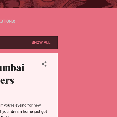
ESTIONS)
NDITIONS
MORE…
SHOW ALL
Mumbai
ters
 if you’re eyeing for new
of your dream home just got