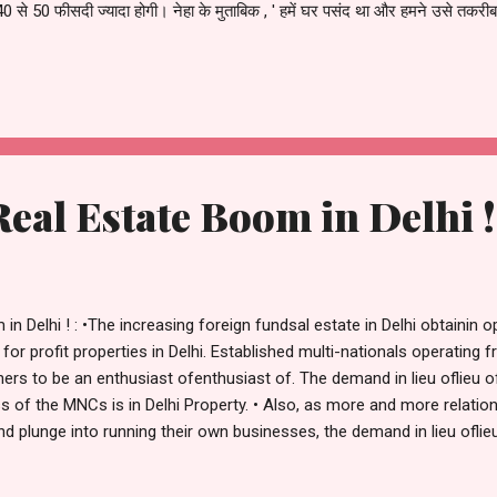
से 50 फीसदी ज्यादा होगी। नेहा के मुताबिक , ' हमें घर पसंद था और हमने उसे तकरी
े में बताया , जो हमें चुकाने थे। ' नेहा के मुताबिक , डिवेलपर ने कहा कि उन्हें करीब तीन ला
 मेनटिनेंस चार्ज के अडवांस भुगतान जैसे दूसरे शुल्क भी चुकाने थे। दो साल के लिए मेनटि
eal Estate Boom in Delhi !
n Delhi ! : •The increasing foreign fundsal estate in Delhi obtaini
e for profit properties in Delhi. Established multi-nationals operating 
others to be an enthusiast ofenthusiast of. The demand in lieu oflieu 
ess of the MNCs is in Delhi Property. • Also, as more and more relat
nd plunge into running their own businesses, the demand in lieu ofli
explosion in Delhi due to massivemigration of manpower raises the de
llyually far as purchasing a residential property is concerned the rich