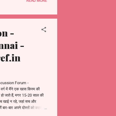
READ MORE
f students of students and
on -
nnai -
ef.in
iscussion Forum -
र्ग में मैंने एक खास किस्म की
 हो जाते हैं, मगर 15-20 साल की
 बीच खाई न रहे, जहां सच और
मैं बार-बार अपने दोस्तों को कहता
वन नहीं जिऊंगा। जाहिर है, यह सोच