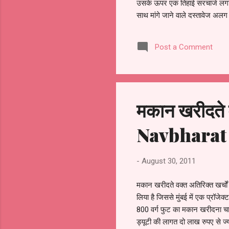
उसके ऊपर एक तिहाई सरचार्ज लगाया ज
साथ मांगे जाने वाले दस्तावेज अलग -
एफिडेविट और इडेमिनिटी बांड - डी 
एनओसी अटर्नी पर एक्सट्रा डॉक्यूमेंट
Post a Comment
मकान खरीदते वक
Navbharat
-
August 30, 2011
मकान खरीदते वक्त अतिरिक्त खर्चो
लिया है जिससे मुंबई में एक प्रॉज
800 वर्ग फुट का मकान खरीदना चा
ड्यूटी की लागत दो लाख रुपए से ज्