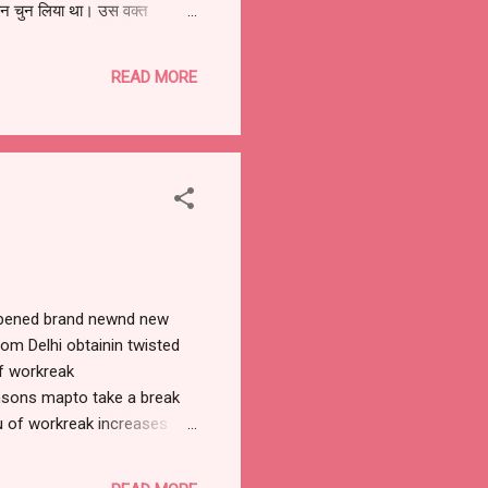
बन चुन लिया था। उस वक्त
ख रुपए कार पार्किंग के लिए देने
नें...
READ MORE
n opened brand newnd new
from Delhi obtainin twisted
of workreak
ionsons mapto take a break
eu of workreak increases
mand in lieu oflieu of
 can sort outrt out so on