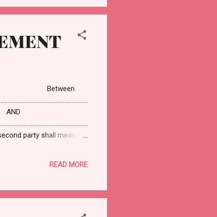
EEMENT
 /5/2011 Between
………………………………………………………
. AND
………………………………………………………
 second party shall mean
sentatives respectively.
READ MORE