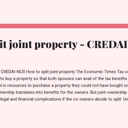
 परिणाम था। यह 1980 के दशक की बात है, जिन दिनों सरकारी नौकरियों का बोलबाला था। 
it joint property - CRED
y - CREDAI-NCR How to split joint property The Economic Times Tax c
 to buy a property so that both spouses can avail of the tax benefits o
 in resources to purchase a property they could not have bought on
nership translates into benefits for the owners. But joint-ownership 
egal and financial complications if the co-owners decide to split. Unli
property in a way that it satisfies all the affected parties. If the prop
he difficulties involved often make the advantages of going in for a joi
ansferring property to your progeny-pale in comparison. When Bhaska