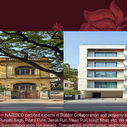
Skip to main content
NAREDCO certified experts in Builder Collaboration and property s
Punjabi Bagh, Pitam Pura, Janak Puri, Vikas Puri, Hauz Khas etc. We e
-free collaboration for owners. Transparent, professional, and hone