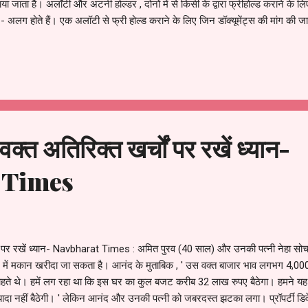
ाता है। अलॉटी और अटर्नी होल्डर , दोनों में से किसी के द्वारा फ्रीहोल्ड कराने के लिए
 अलग होते हैं। एक अलॉटी से फ्री होल्ड कराने के लिए जिन डॉक्यूमेंट्स की मांग की जाती है
फॉर्म की कॉपी - फिजिकल पजेशन प्रूफ - ग्राउंड रेंट पेमेंट डिटेल - लीज डीडी की फो
 ऐप्लिकेंट के अटर्नी होल्डर होने की स्थिति में इन दस्तावेजों के अला...
्त अतिरिक्त खर्चों पर रखें ध्यान-
 Times
ं पर रखें ध्यान- Navbharat Times : अमित पुरव (40 साल) और उनकी पत्नी नेहा सोच रह
ेक्ट में मकान खरीदा जा सकता है। आनंद के मुताबिक , ' उस वक्त बाजार भाव लगभग 4,000
हते थे। हमें लग रहा था कि इस घर का कुल बजट करीब 32 लाख रुपए बैठेगा। हमने यह भ
यादा नहीं बैठेगी। ' लेकिन आनंद और उनकी पत्नी को जबरदस्त झटका लगा। प्रॉपर्टी डिवे