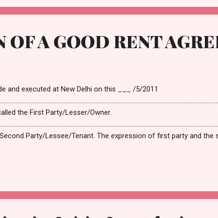
N OF A GOOD RENT AGR
t is made and executed at New Delhi on this ___
…………………………………………………………………………………………………………………………………
reinafter called the First Party/Lesser/Owner
…………………………………………………………………………………………………………………………………
e Second Party/Lessee/Tenant. The expression of first party and the
ccessors, nominee’s assigns, executors, administrators and legal repre