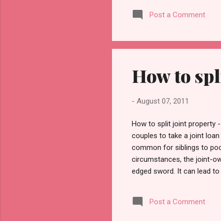
जवानी के क्रांतिकारी झुकाव का ही
Post a Comment
क्लर्की जीवन क...
How to spl
-
August 07, 2011
How to split joint propert
couples to take a joint loan
common for siblings to pool
circumstances, the joint-ow
edged sword. It can lead to l
not easy to split a built up 
another twist in the tale. T
Post a Comment
benefits, or the ease in tr
Undivided Fam...