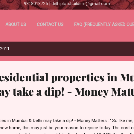
9818018725 | delhiplotsbuilders@gmail.com
ABOUT US
CONTACT US
FAQ (FREQUENTLY ASKED QU
ABORATION ~ HOW IT WORKS
DISCLAIMER
TERMS & CO
 2011
PRIVACY POLICY
residential properties in 
y take a dip! - Money Mat
ties in Mumbai & Delhi may take a dip! - Money Matters : ' So like me,
 new home, this may just be your reason to rejoice today. The cost 