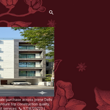
ale-purchase across prime Delhi
nsure top construction quality,
st services. 📞 9718725223 |