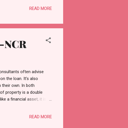
इन पंक्तियों के जरिए शायद मैं
READ MORE
AI-NCR
onsultants often advise
n the loan. It's also
 their own. In both
of property is a double
ke a financial asset, it is
erty is mortgaged, it adds
nt property-be it tax
READ MORE
r Bharat established a Hindu