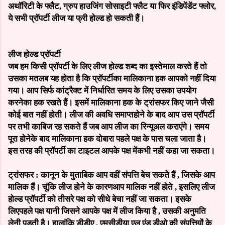
अथॉरिटी के फ्लैट, ग्रुप हाउजिंग सोसाइटी फ्लैट या फिर इंडिपेंडेंट फ्लोर,
ये सभी प्रॉपर्टी लीज या फ्री होल्ड हो सकती हैं।
लीज होल्ड प्रॉपर्टी
जब
हम
किसी
प्रॉपर्टी
के
लिए
लीज
होल्ड
शब्द
का
इस्तेमाल
करते
हैं
तो
उसका
मतलब
यह
होता
है
कि
प्रॉपर्टी
का
मालिकाना
हक
आपको
नहीं
दिया
गया।
आप
सिर्फ
कांट्रैक्ट
में
निर्धारित
समय
के
लिए
उसका
उपयोग
करने
का
हक
रखते
हैं।
इसमें
मालिकाना
हक
के
ट्रांसफर
किए
जाने
जैसी
कोई
बात
नहीं
होती।
लीज
की
अवधि
समाप्त
होने
के
बाद
आप
उस
प्रॉपर्टी
पर
तभी
काबिज
रह
सकते
हैं
जब
आप
लीज
का
रिन्यूअल
कराएंगे।
समय
पूरा
होने
के
बाद
मालिकाना
हक
दोबारा
पहले
पक्ष
के
पास
चला
जाता
है।
इस
तरह
की
प्रॉपर्टी
का
टाइटल
आपके
पक्ष
में
कभी
नहीं
कहा
जा
सकता।
ट्रांसफर
:
कानून
के
मुताबिक
आप
वहीं
संपत्ति
बेच
सकते
हैं
,
जिसके
आप
मालिक
हैं।
चूंकि
लीज
होने
के
कारण
आप
मालिक
नहीं
होते
,
इसलिए
लीज
होल्ड
प्रॉपर्टी
को
तीसरे
पक्ष
को
सीधे
बेचा
नहीं
जा
सकता।
इसके
लिए
पहले
पक्ष
यानी
जिसने
आपके
पक्ष
में
लीज
किया
है
,
उसकी
अनुमति
लेनी
पड़ती
है।
हालांकि
डीडीए
,
एमसीडी
या
एल
एंड
डीओ
की
संपत्तियों
के