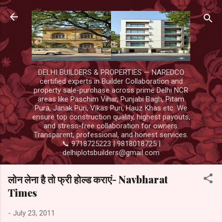
Skip to main content
DELHI BUILDERS & PROPERTIES — NAREDCO
certified experts in Builder Collaboration and
property sale-purchase across prime Delhi NCR
areas like Paschim Vihar, Punjabi Bagh, Pitam
Pura, Janak Puri, Vikas Puri, Hauz Khas etc. We
ensure top construction quality, highest payouts,
and stress-free collaboration for owners.
Transparent, professional, and honest services.
📞 9718725223 | 9818018725 |
delhiplotsbuilders@gmail.com
लोन लेना है तो फ्री होल्ड कराएं- Navbharat
Times
-
July 23, 2011