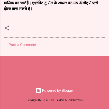
मालिक
बन
जाते
हैं।
एग्रीमेंट
टु
सेल
के
आधार
पर
आप
डीडीए
से
फ्री
होल्ड
करा
सकते
हैं।
Post a Comment
C
o
m
m
e
n
t
Powered by Blogger
s
Copyright By Delhi Plots Builders & Collaborators