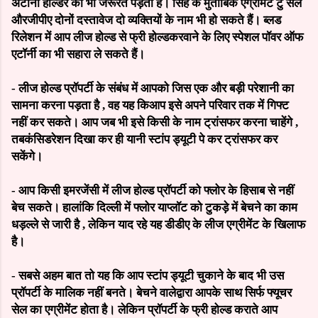
अटॉनी
होल्डर
की
भी
जरूरत
पड़ती
है।
सिंह
के
मुताबिक
एग्रीमेंट
टु
सेल
और
जीपीए
दोनों
दस्तावेज
दो
व्यक्तियों
के
नाम
भी
हो
सकते
हैं।
ब्लड
रिलेशन
में
आप
लीज
होल्ड
से
फ्री
होल्ड
करवाने
के
लिए
स्पेशल
पॉवर
ऑफ
एटॉर्नी
का
भी
सहारा
ले
सकते
हैं।
-
लीज
होल्ड
प्रॉपर्टी
के
संबंध
में
आपको
जिस
एक
और
बड़ी
परेशानी
का
सामना
करना
पड़ता
है
,
वह
यह
कि
आप
इसे
अपने
परिवार
तक
में
गिफ्ट
नहीं
कर
सकते।
आप
जब
भी
इसे
किसी
के
नाम
ट्रांसफर
करना
चाहेंगे
,
तब
कंसिडरेशन
दिखा
कर
ही
यानी
स्टांप
ड्यूटी
पे
कर
ट्रांसफर
कर
सकेंगे।
-
आप
किसी
इमरजेंसी
में
लीज
होल्ड
प्रॉपर्टी
को
फ्लोर
के
हिसाब
से
नहीं
बेच
सकते।
हालांकि
दिल्ली
में
फ्लोर
या
प्लॉट
को
टुकड़े
में
बेचने
का
काम
धड़ल्ले
से
जारी
है
,
लेकिन
याद
रहे
यह
डीडीए
के
लीज
एग्रीमेंट
के
खिलाफ
है।
-
सबसे
अहम
बात
तो
यह
कि
आप
स्टांप
ड्यूटी
चुकाने
के
बाद
भी
उस
प्रॉपर्टी
के
मालिक
नहीं
बनते।
बेचने
वाले
द्वारा
आपके
साथ
सिर्फ
फ्यूचर
सेल
का
एग्रीमेंट
होता
है।
लेकिन
प्रॉपर्टी
के
फ्री
होल्ड
कराते
आप