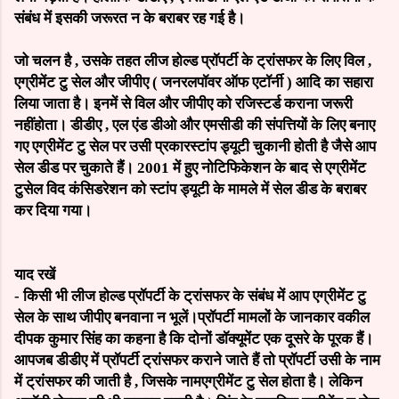
संबंध
में
इसकी
जरूरत
न
के
बराबर
रह
गई
है।
जो
चलन
है
,
उसके
तहत
लीज
होल्ड
प्रॉपर्टी
के
ट्रांसफर
के
लिए
विल
,
एग्रीमेंट
टु
सेल
और
जीपीए
(
जनरल
पॉवर
ऑफ
एटॉर्नी
)
आदि
का
सहारा
लिया
जाता
है।
इनमें
से
विल
और
जीपीए
को
रजिस्टर्ड
कराना
जरूरी
नहीं
होता।
डीडीए
,
एल
एंड
डीओ
और
एमसीडी
की
संपत्तियों
के
लिए
बनाए
गए
एग्रीमेंट
टु
सेल
पर
उसी
प्रकार
स्टांप
ड्यूटी
चुकानी
होती
है
जैसे
आप
सेल
डीड
पर
चुकाते
हैं।
2001
में
हुए
नोटिफिकेशन
के
बाद
से
एग्रीमेंट
टु
सेल
विद
कंसिडरेशन
को
स्टांप
ड्यूटी
के
मामले
में
सेल
डीड
के
बराबर
कर
दिया
गया।
याद रखें
-
किसी
भी
लीज
होल्ड
प्रॉपर्टी
के
ट्रांसफर
के
संबंध
में
आप
एग्रीमेंट
टु
सेल
के
साथ
जीपीए
बनवाना
न
भूलें।
प्रॉपर्टी
मामलों
के
जानकार
वकील
दीपक
कुमार
सिंह
का
कहना
है
कि
दोनों
डॉक्यूमेंट
एक
दूसरे
के
पूरक
हैं।
आप
जब
डीडीए
में
प्रॉपर्टी
ट्रांसफर
कराने
जाते
हैं
तो
प्रॉपर्टी
उसी
के
नाम
में
ट्रांसफर
की
जाती
है
,
जिसके
नाम
एग्रीमेंट
टु
सेल
होता
है।
लेकिन