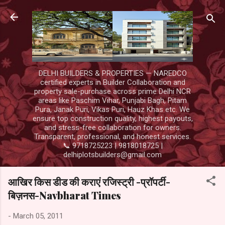
Skip to main content
DELHI BUILDERS & PROPERTIES — NAREDCO
certified experts in Builder Collaboration and
property sale-purchase across prime Delhi NCR
areas like Paschim Vihar, Punjabi Bagh, Pitam
Pura, Janak Puri, Vikas Puri, Hauz Khas etc. We
ensure top construction quality, highest payouts,
and stress-free collaboration for owners.
Transparent, professional, and honest services.
📞 9718725223 | 9818018725 |
delhiplotsbuilders@gmail.com
आखिर किस डीड की कराएं रजिस्ट्री -प्रॉपर्टी-
बिज़नस-Navbharat Times
-
March 05, 2011