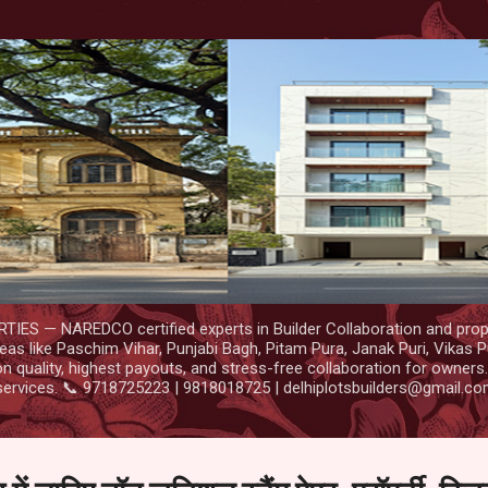
Skip to main content
IES — NAREDCO certified experts in Builder Collaboration and prop
as like Paschim Vihar, Punjabi Bagh, Pitam Pura, Janak Puri, Vikas P
 quality, highest payouts, and stress-free collaboration for owners
services. 📞 9718725223 | 9818018725 | delhiplotsbuilders@gmail.c