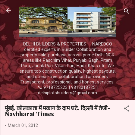
Skip to main content
DELHI BUILDERS & PROPERTIES — NAREDCO
certified experts in Builder Collaboration and
property sale-purchase across prime Delhi NCR
areas like Paschim Vihar, Punjabi Bagh, Pitam
Pura, Janak Puri, Vikas Puri, Hauz Khas etc. We
ensure top construction quality, highest payouts,
and stress-free collaboration for owners.
Transparent, professional, and honest services.
📞 9718725223 | 9818018725 |
delhiplotsbuilders@gmail.com
मुंबई, कोलकाता में मकान के दाम घटे, दिल्ली में तेजी-
Navbharat Times
-
March 01, 2012