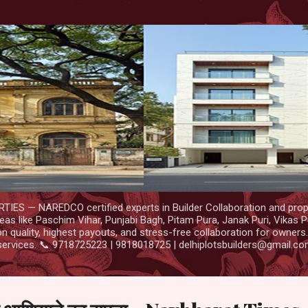
Skip to main content
IES — NAREDCO certified experts in Builder Collaboration and prop
as like Paschim Vihar, Punjabi Bagh, Pitam Pura, Janak Puri, Vikas P
 quality, highest payouts, and stress-free collaboration for owners
services. 📞 9718725223 | 9818018725 | delhiplotsbuilders@gmail.c