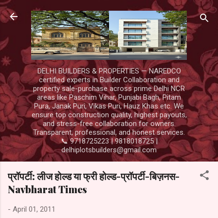
Skip to main content
DELHI BUILDERS & PROPERTIES — NAREDCO
certified experts in Builder Collaboration and
property sale-purchase across prime Delhi NCR
areas like Paschim Vihar, Punjabi Bagh, Pitam
Pura, Janak Puri, Vikas Puri, Hauz Khas etc. We
ensure top construction quality, highest payouts,
and stress-free collaboration for owners.
Transparent, professional, and honest services.
📞 9718725223 | 9818018725 |
delhiplotsbuilders@gmail.com
प्रॉपर्टी: लीज होल्ड या फ्री होल्ड-प्रॉपर्टी-बिज़नस-
Navbharat Times
-
April 01, 2011